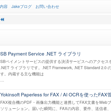
内容
Jakeブログ
お問い合わせ
SB Payment Service .NET ライブラリ
SBペイメントサービスの提供する決済サービスへのアクセス
.NET ライブラリです。.NET Framework, .NET Standard 
す。内蔵する主な機能は
リンク型 HTML form のレンダリングと、結果・返却データの
API型 サーバーとの通信機能
Yokinsoft Paperless for FAX / AI OCRを使った
プログラミング上煩雑になる Hash の計算と照合
FAX複合機のPDF・画像出力機能と連携してFAX文書をWe
DES暗号の暗号・復号処理。
ソリューション。届いた瞬間に、FAXの内容、要件、送信者
パラメーターの検証（一部）