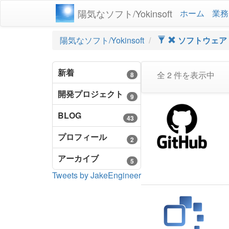
陽気なソフト/Yokinsoft
ホーム
業務
陽気なソフト/Yokinsoft
ソフトウェア
新着
全 2 件を表示中
8
開発プロジェクト
9
BLOG
43
プロフィール
2
アーカイブ
5
Tweets by JakeEngineer