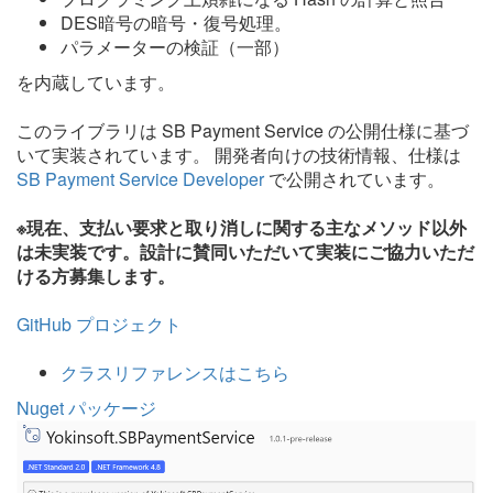
DES暗号の暗号・復号処理。
パラメーターの検証（一部）
を内蔵しています。
このライブラリは SB Payment Service の公開仕様に基づ
いて実装されています。 開発者向けの技術情報、仕様は
SB Payment Service Developer
で公開されています。
※現在、支払い要求と取り消しに関する主なメソッド以外
は未実装です。設計に賛同いただいて実装にご協力いただ
ける方募集します。
GitHub プロジェクト
クラスリファレンスはこちら
Nuget パッケージ