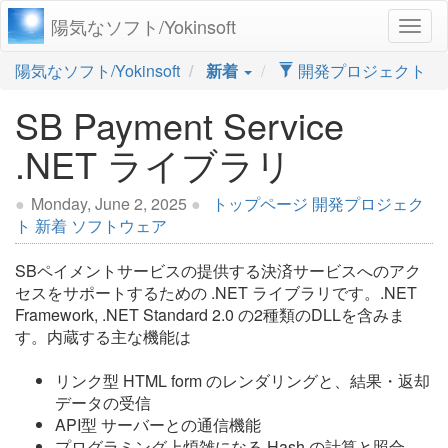
陽気なソフト/Yokinsoft
Togg
navig
陽気なソフト/Yokinsoft
新着
開発プロジェクト
SB Payment Service
.NET ライブラリ
Monday, June 2, 2025
トップページ
開発プロジェク
ト
新着
ソフトウェア
SBペイメントサービスの提供する決済サービスへのアク
セスをサポートするための .NET ライブラリです。.NET
Framework, .NET Standard 2.0 の2種類のDLLを含みま
す。内蔵する主な機能は
リンク型 HTML form のレンダリングと、結果・返却
データの受信
API型 サーバーとの通信機能
プログラミング上煩雑になる Hash の計算と照合