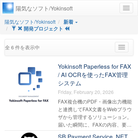
陽気なソフト/Yokinsoft
Togg
navig
陽気なソフト/Yokinsoft
新着
開発プロジェクト
全 6 件を表示中
Toggle
navigat
Yokinsoft Paperless for FAX
/ AI OCRを使ったFAX管理
システム
Friday, February 20, 2026
FAX複合機のPDF・画像出力機能
と連携してFAX文書をWebブラウ
ザから管理するソリューション。
届いた瞬間に、FAXの内容、要
件、送信者、受信者、日付や表、
SB Payment Service .NET