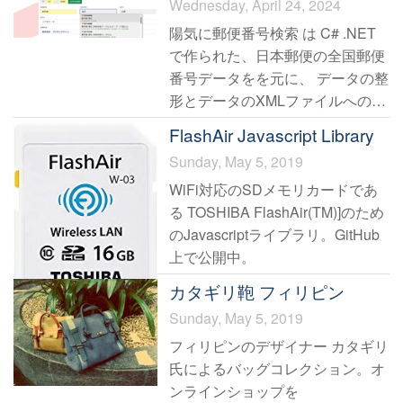
Wednesday, April 24, 2024
ォームです。RMSでは出店者用に
陽気に郵便番号検索 は C# .NET
WEB APIが公開されており APIを
で作られた、日本郵便の全国郵便
通じて商品、注文、在庫などほと
番号データをを元に、 データの整
んどの管理を行うことができま
形とデータのXMLファイルへの変
す。
換・保存、検索機能のライブラ
FlashAir Javascript Library
リ、 HTMLフォーム上での住所入
本ライブラリは、このRMS WEB
Sunday, May 5, 2019
力アシストなどをセットした開発
APIへ接続をサポートする .NET
WiFi対応のSDメモリカードであ
プロジェクトのパッケージです。
Framework で動作するクライアン
る TOSHIBA FlashAir(TM)]のため
簡単な Javascript の記述でプログ
トライブラリです。Python.NET
のJavascriptライブラリ。GitHub
ラミング不要で導入できます。
を使用すると Python から API を
上で公開中。
利用することもできます。
カタギリ鞄 フィリピン
煩雑な通信部分、メッセージの読
Sunday, May 5, 2019
み書き部分を内蔵しているため、
フィリピンのデザイナー カタギリ
プログラマーは用途に合ったロジ
氏によるバッグコレクション。オ
ックの構築に集中できます。
ンラインショップを