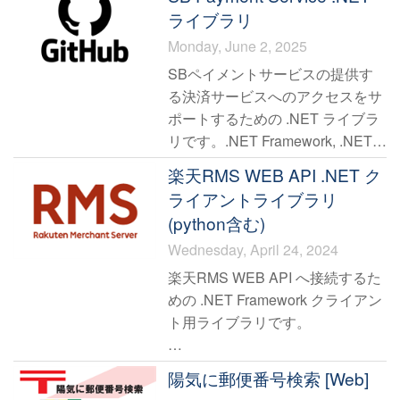
金額などを読み取りそれをもとに
ライブラリ
検索
Monday, June 2, 2025
SBペイメントサービスの提供す
る決済サービスへのアクセスをサ
ポートするための .NET ライブラ
リです。.NET Framework, .NET
Standard 2.0 の2種類のDLLを含
楽天RMS WEB API .NET ク
みます。内蔵する主な機能は
ライアントライブラリ
(python含む)
リンク型 HTML form のレンダリ
Wednesday, April 24, 2024
ングと、結果・返却データの受信
API型 サーバーとの通信機能
楽天RMS WEB API へ接続するた
プログラミング上煩雑になる
めの .NET Framework クライアン
Hash の計算と照合
ト用ライブラリです。
DES暗号の暗号・復号処理。
パラメーターの検証（一部）
楽天RMSは楽天出店者が商品や注
陽気に郵便番号検索 [Web]
を内蔵しています。
文の管理を行うウェブプラットフ